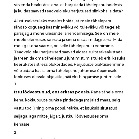
siis enda heaks ära teha, et harjutada tähelepanu hoidmist
ja kuidas saavad teadveloleku harjutused siinkohal aidata?
Alustuseks tuleks meeles hoida, et meie tähelepanu
rändab koguaeg kas minevikku või tulevikku või tegeleb
parasjagu mõne ülesande lahendamisega. See on meie
meele olemuses rännata ja sinna ei saa midagi teha. Mida
me aga teha saame, on selle tähelepanu treenimine.
Teadveloleku harjutused saavad aidata sul tasakaalustada
ja treenida oma tähelepanu juhtimist, mis tuleb eriti kasuks
keerukates stressiolukordades. Harjutuste praktiseerimine
võib aidata kaasa oma tähelepanu juhtimise õppimisele
fookuses olevale objektile, näiteks hingamise juhtimisele.
Istu lõdvestunud, ent erksas poosis.
Pane tähele oma
keha, kokkupuute punkte pindadega (nt jalad maas, selg
vastu tooli) ning oma poosi. Märka, et istuksid sirutatud
seljaga, aga mitte jäigalt, justkui lõdvestudes oma
kehasse.